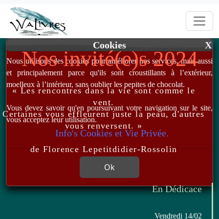
Cookies
X
Nos invité(e)s 2024
Nous utilisons des cookies pour améliorer nos services, mais aussi
et principalement parce qu'ils sont croustillants à l’extérieur,
moelleux à l’intérieur, sans oublier les pepites de chocolat.
« Les rencontres dans la vie sont comme le
vent.
Vous devez savoir qu'en poursuivant votre navigation sur le site,
Certaines vous effleurent juste la peau, d'autres
vous acceptez leur utilisation.
vous renversent. »
Info's Cookies et Vie Privée.
de Florence Lepetitdidier-Rossolin
Ok
En Dédicace
Vendredi 14/02