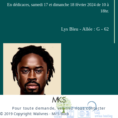
En dédicaces, samedi 17 et dimanche 18 février 2024 de 10 à
18hr.
Lys Bleu - Allée : G - 62
Bikuki Makési
Pour toute demande, veuillez nous contacter
© 2019 Copyright: Walivres - MKS Book