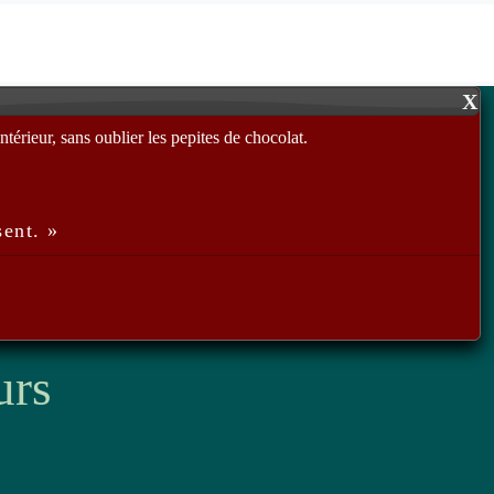
X
ntérieur, sans oublier les pepites de chocolat.
sent. »
urs