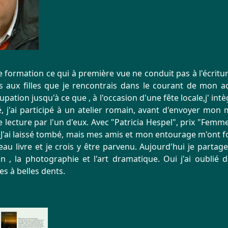
e formation ce qui à première vue ne conduit pas à l'écritur
 aux filles que je rencontrais dans le courant de mon ad
pation jusqu'à ce que , à l'occasion d'une fête locale,j' intè
é, j'ai participé à un atelier romain, avant d'envoyer mon 
lecture par l'un d'eux. Avec "Patricia Hespel", prix "Femmes A
J'ai laissé tombé, mais mes amis et mon entourage m'ont forcé
au livre et je crois y être parvenu. Aujourd'hui je parta
 , la photographie et l'art dramatique. Oui j'ai oublié 
s à belles dents.