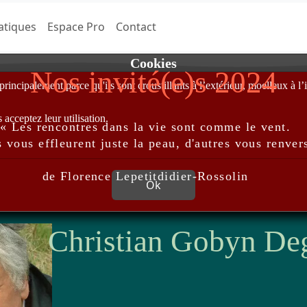
atiques
Espace Pro
Contact
Cookies
Nos invité(e)s 2024
incipalement parce qu'ils sont croustillants à l’extérieur, moelleux à l’i
acceptez leur utilisation.
« Les rencontres dans la vie sont comme le vent.
 vous effleurent juste la peau, d'autres vous renver
de Florence Lepetitdidier-Rossolin
Ok
Christian Gobyn De